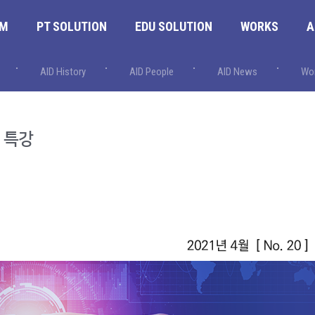
RM
PT SOLUTION
EDU SOLUTION
WORKS
A
AID History
AID People
AID News
Wor
천 특강