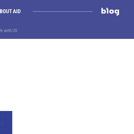
BOUT AID
k with US