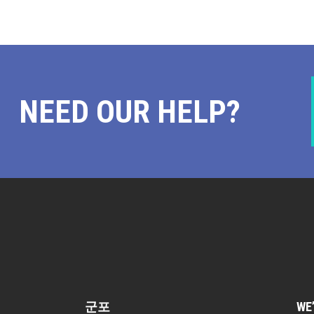
NEED OUR HELP?
군포
WE